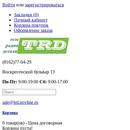
Войти
или
зарегистрироваться
Закладки (0)
Личный кабинет
Корзина покупок
Оформление заказа
(8162)77-04-29
Воскресенский бульвар 13
Пн-Пт:
9:00-19:00
Сб:
9:00-17:00
sale@trd.novline.ru
Корзина
0 товар(ов) - Цена договорная
Корзина пуста!