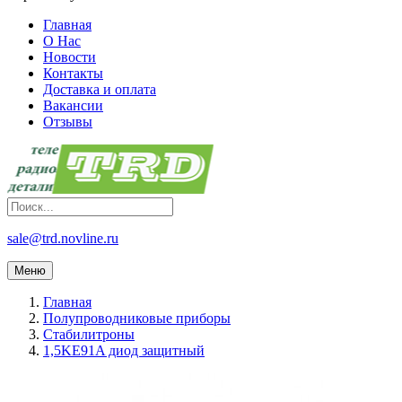
Главная
О Нас
Новости
Контакты
Доставка и оплата
Вакансии
Отзывы
sale@trd.novline.ru
Меню
Главная
Полупроводниковые приборы
Стабилитроны
1,5KE91A диод защитный