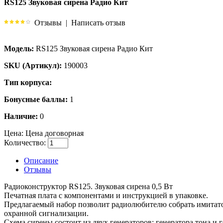
RS125 Звуковая сирена Радио Кит
Отзывы
|
Написать отзыв
Модель:
RS125 Звуковая сирена Радио Кит
SKU (Артикул):
190003
Тип корпуса:
Бонусные баллы:
1
Наличие:
0
Цена:
Цена договорная
Количество:
Описание
Отзывы
Радиоконструктор RS125. Звуковая сирена 0,5 Вт
Печатная плата с компонентами и инструкцией в упаковке.
Предлагаемый набор позволит радиолюбителю собрать имитато
охранной сигнализации.
Схема сирены состоит из двух генераторов: генератора тона и г