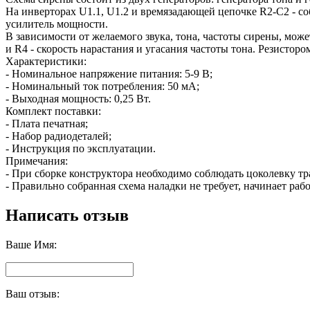
На инверторах U1.1, U1.2 и времязадающей цепочке R2-C2 - соб
усилитель мощности.
В зависимости от желаемого звука, тона, частоты сирены, може
и R4 - скорость нарастания и угасания частоты тона. Резисторо
Характеристики:
- Номинальное напряжение питания: 5-9 В;
- Номинальный ток потребления: 50 мА;
- Выходная мощность: 0,25 Вт.
Комплект поставки:
- Плата печатная;
- Набор радиодеталей;
- Инструкция по эксплуатации.
Примечания:
- При сборке конструктора необходимо соблюдать цоколевку т
- Правильно собранная схема наладки не требует, начинает рабо
Написать отзыв
Ваше Имя:
Ваш отзыв: