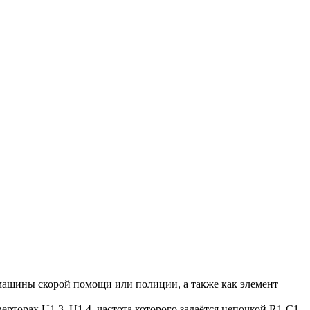
машины скорой помощи или полиции, а также как элемент
ерторах U1.3, U1.4, частота которого задаётся цепочкой R1-C1.