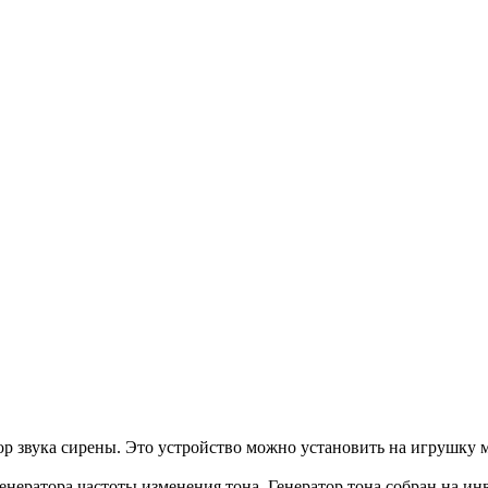
р звука сирены. Это устройство можно установить на игрушку 
енератора частоты изменения тона. Генератор тона собран на инв