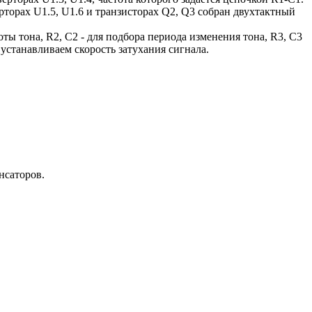
рторах U1.5, U1.6 и транзисторах Q2, Q3 собран двухтактный
оты тона, R2, C2 - для подбора периода изменения тона, R3, C3
 устанавливаем скорость затухания сигнала.
нсаторов.