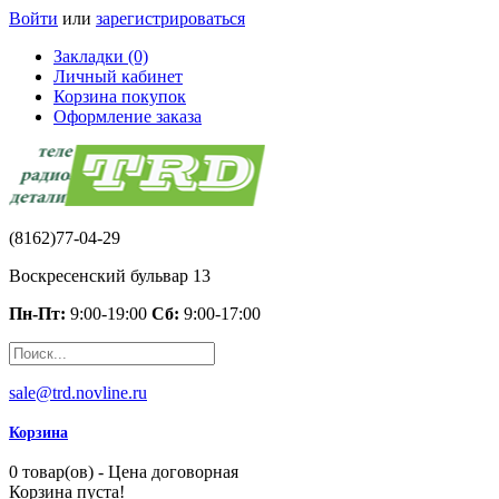
Войти
или
зарегистрироваться
Закладки (0)
Личный кабинет
Корзина покупок
Оформление заказа
(8162)77-04-29
Воскресенский бульвар 13
Пн-Пт:
9:00-19:00
Сб:
9:00-17:00
sale@trd.novline.ru
Корзина
0 товар(ов) - Цена договорная
Корзина пуста!