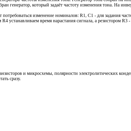
ран генератор, который задаёт частоту изменения тона. На инве
т потребоваться изменение номиналов: R1, C1 - для задания част
м R4 устанавливаем время нарастания сигнала, а резистором R3 -
ранзисторов и микросхемы, полярности электролитических конде
тать сразу.