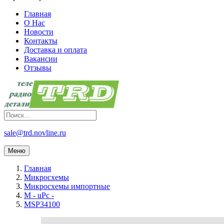
Главная
О Нас
Новости
Контакты
Доставка и оплата
Вакансии
Отзывы
sale@trd.novline.ru
Меню
Главная
Микросхемы
Микросхемы импортные
M - uPc -
MSP34100