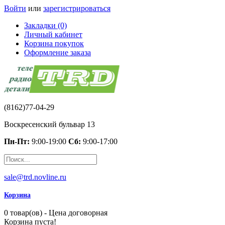
Войти
или
зарегистрироваться
Закладки (0)
Личный кабинет
Корзина покупок
Оформление заказа
(8162)77-04-29
Воскресенский бульвар 13
Пн-Пт:
9:00-19:00
Сб:
9:00-17:00
sale@trd.novline.ru
Корзина
0 товар(ов) - Цена договорная
Корзина пуста!