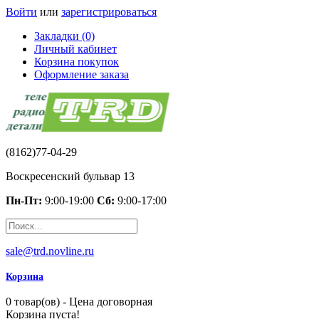
Войти
или
зарегистрироваться
Закладки (0)
Личный кабинет
Корзина покупок
Оформление заказа
(8162)77-04-29
Воскресенский бульвар 13
Пн-Пт:
9:00-19:00
Сб:
9:00-17:00
sale@trd.novline.ru
Корзина
0 товар(ов) - Цена договорная
Корзина пуста!