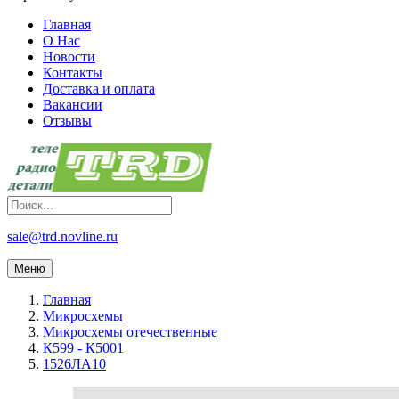
Главная
О Нас
Новости
Контакты
Доставка и оплата
Вакансии
Отзывы
sale@trd.novline.ru
Меню
Главная
Микросхемы
Микросхемы отечественные
К599 - К5001
1526ЛА10