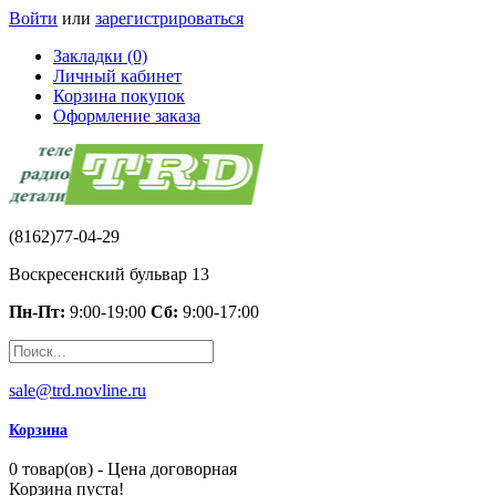
Войти
или
зарегистрироваться
Закладки (0)
Личный кабинет
Корзина покупок
Оформление заказа
(8162)77-04-29
Воскресенский бульвар 13
Пн-Пт:
9:00-19:00
Сб:
9:00-17:00
sale@trd.novline.ru
Корзина
0 товар(ов) - Цена договорная
Корзина пуста!