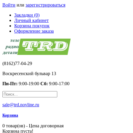
Войти
или
зарегистрироваться
Закладки (0)
Личный кабинет
Корзина покупок
Оформление заказа
(8162)77-04-29
Воскресенский бульвар 13
Пн-Пт:
9:00-19:00
Сб:
9:00-17:00
sale@trd.novline.ru
Корзина
0 товар(ов) - Цена договорная
Корзина пуста!