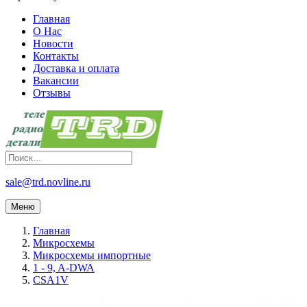
Главная
О Нас
Новости
Контакты
Доставка и оплата
Вакансии
Отзывы
sale@trd.novline.ru
Меню
Главная
Микросхемы
Микросхемы импортные
1 - 9, A-DWA
CSA1V