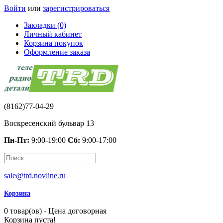
Войти
или
зарегистрироваться
Закладки (0)
Личный кабинет
Корзина покупок
Оформление заказа
(8162)77-04-29
Воскресенский бульвар 13
Пн-Пт:
9:00-19:00
Сб:
9:00-17:00
sale@trd.novline.ru
Корзина
0 товар(ов) - Цена договорная
Корзина пуста!