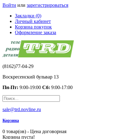
Войти
или
зарегистрироваться
Закладки (0)
Личный кабинет
Корзина покупок
Оформление заказа
(8162)77-04-29
Воскресенский бульвар 13
Пн-Пт:
9:00-19:00
Сб:
9:00-17:00
sale@trd.novline.ru
Корзина
0 товар(ов) - Цена договорная
Корзина пуста!