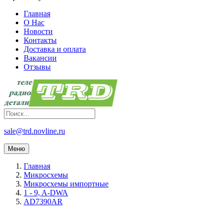
Главная
О Нас
Новости
Контакты
Доставка и оплата
Вакансии
Отзывы
sale@trd.novline.ru
Меню
Главная
Микросхемы
Микросхемы импортные
1 - 9, A-DWA
AD7390AR