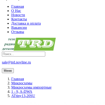
Главная
О Нас
Новости
Контакты
Доставка и оплата
Вакансии
Отзывы
sale@trd.novline.ru
Меню
Главная
Микросхемы
Микросхемы импортные
1 - 9, A-DWA
ATtiny13-20SU