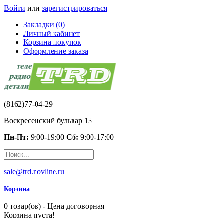
Войти
или
зарегистрироваться
Закладки (0)
Личный кабинет
Корзина покупок
Оформление заказа
(8162)77-04-29
Воскресенский бульвар 13
Пн-Пт:
9:00-19:00
Сб:
9:00-17:00
sale@trd.novline.ru
Корзина
0 товар(ов) - Цена договорная
Корзина пуста!