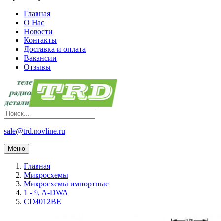
Главная
О Нас
Новости
Контакты
Доставка и оплата
Вакансии
Отзывы
sale@trd.novline.ru
Меню
Главная
Микросхемы
Микросхемы импортные
1 - 9, A-DWA
CD4012BE