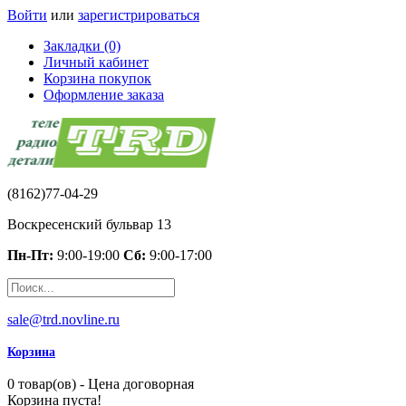
Войти
или
зарегистрироваться
Закладки (0)
Личный кабинет
Корзина покупок
Оформление заказа
(8162)77-04-29
Воскресенский бульвар 13
Пн-Пт:
9:00-19:00
Сб:
9:00-17:00
sale@trd.novline.ru
Корзина
0 товар(ов) - Цена договорная
Корзина пуста!