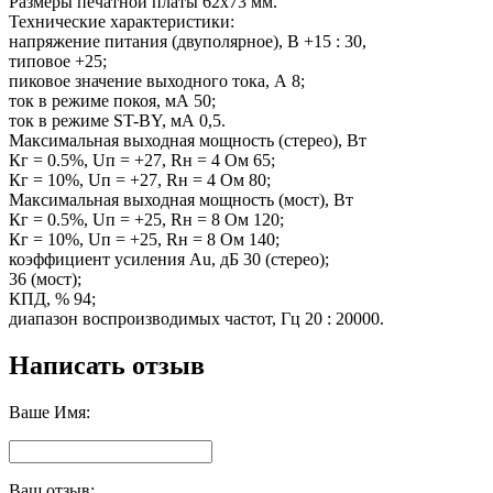
Размеры печатной платы 62x73 мм.
Технические характеристики:
напряжение питания (двуполярное), В +15 : 30,
типовое +25;
пиковое значение выходного тока, А 8;
ток в режиме покоя, мА 50;
ток в режиме ST-BY, мА 0,5.
Максимальная выходная мощность (стерео), Вт
Кг = 0.5%, Uп = +27, Rн = 4 Ом 65;
Кг = 10%, Uп = +27, Rн = 4 Ом 80;
Максимальная выходная мощность (мост), Вт
Кг = 0.5%, Uп = +25, Rн = 8 Ом 120;
Кг = 10%, Uп = +25, Rн = 8 Ом 140;
коэффициент усиления Au, дБ 30 (стерео);
36 (мост);
КПД, % 94;
диапазон воспроизводимых частот, Гц 20 : 20000.
Написать отзыв
Ваше Имя:
Ваш отзыв: