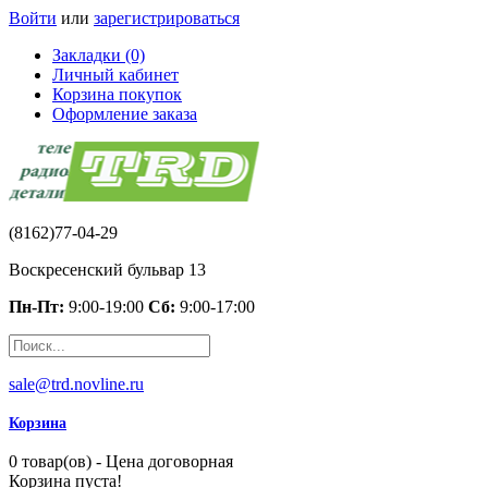
Войти
или
зарегистрироваться
Закладки (0)
Личный кабинет
Корзина покупок
Оформление заказа
(8162)77-04-29
Воскресенский бульвар 13
Пн-Пт:
9:00-19:00
Сб:
9:00-17:00
sale@trd.novline.ru
Корзина
0 товар(ов) - Цена договорная
Корзина пуста!