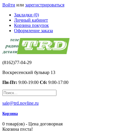
Войти
или
зарегистрироваться
Закладки (0)
Личный кабинет
Корзина покупок
Оформление заказа
(8162)77-04-29
Воскресенский бульвар 13
Пн-Пт:
9:00-19:00
Сб:
9:00-17:00
sale@trd.novline.ru
Корзина
0 товар(ов) - Цена договорная
Корзина пуста!