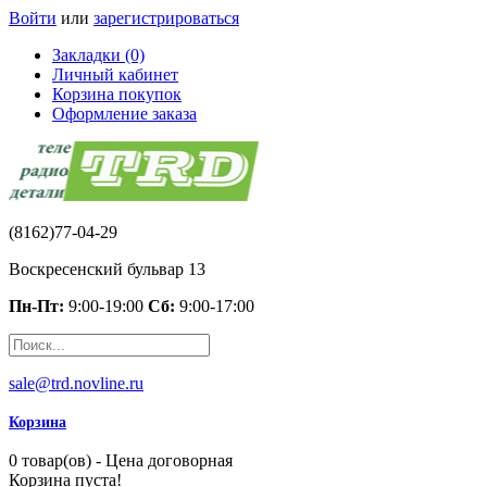
Войти
или
зарегистрироваться
Закладки (0)
Личный кабинет
Корзина покупок
Оформление заказа
(8162)77-04-29
Воскресенский бульвар 13
Пн-Пт:
9:00-19:00
Сб:
9:00-17:00
sale@trd.novline.ru
Корзина
0 товар(ов) - Цена договорная
Корзина пуста!