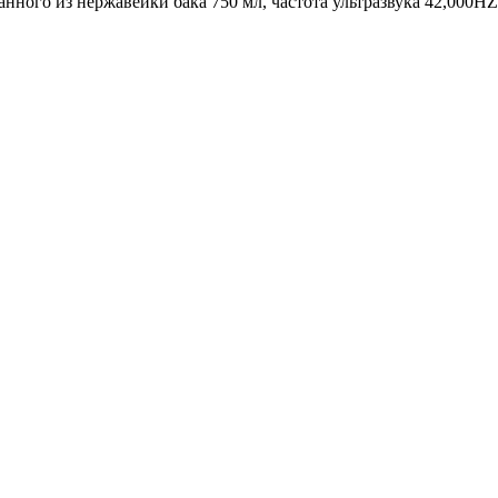
ланного из нержавейки бака 750 мл, частота ультразвука 42,00