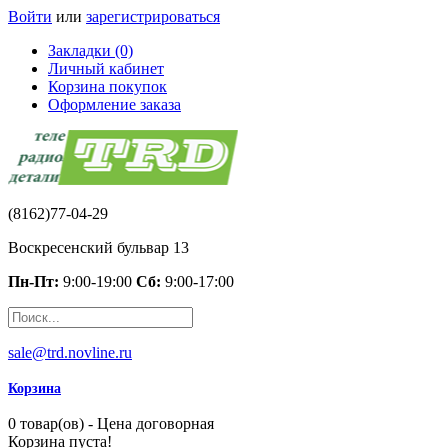
Войти
или
зарегистрироваться
Закладки (0)
Личный кабинет
Корзина покупок
Оформление заказа
(8162)77-04-29
Воскресенский бульвар 13
Пн-Пт:
9:00-19:00
Сб:
9:00-17:00
sale@trd.novline.ru
Корзина
0 товар(ов) - Цена договорная
Корзина пуста!