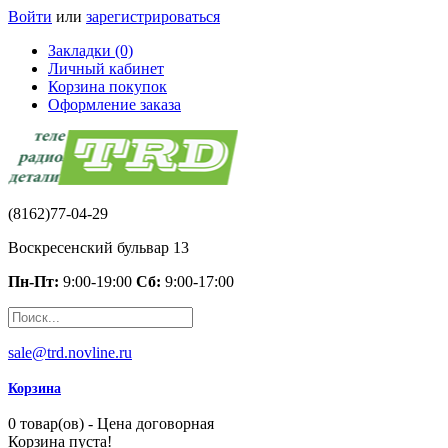
Войти
или
зарегистрироваться
Закладки (0)
Личный кабинет
Корзина покупок
Оформление заказа
(8162)77-04-29
Воскресенский бульвар 13
Пн-Пт:
9:00-19:00
Сб:
9:00-17:00
sale@trd.novline.ru
Корзина
0 товар(ов) - Цена договорная
Корзина пуста!