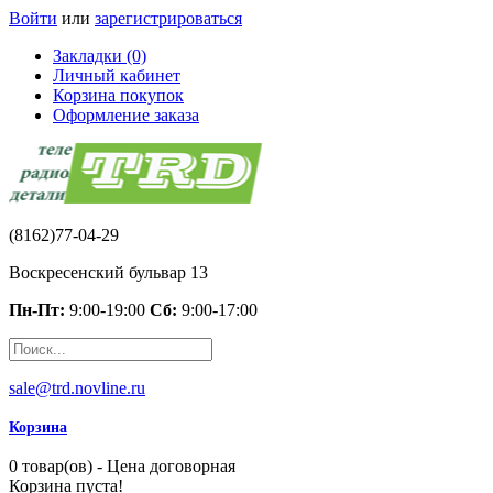
Войти
или
зарегистрироваться
Закладки (0)
Личный кабинет
Корзина покупок
Оформление заказа
(8162)77-04-29
Воскресенский бульвар 13
Пн-Пт:
9:00-19:00
Сб:
9:00-17:00
sale@trd.novline.ru
Корзина
0 товар(ов) - Цена договорная
Корзина пуста!