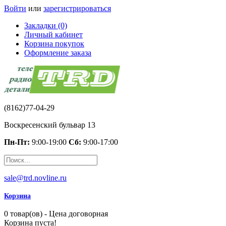
Войти
или
зарегистрироваться
Закладки (0)
Личный кабинет
Корзина покупок
Оформление заказа
(8162)77-04-29
Воскресенский бульвар 13
Пн-Пт:
9:00-19:00
Сб:
9:00-17:00
sale@trd.novline.ru
Корзина
0 товар(ов) - Цена договорная
Корзина пуста!