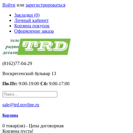
Войти
или
зарегистрироваться
Закладки (0)
Личный кабинет
Корзина покупок
Оформление заказа
(8162)77-04-29
Воскресенский бульвар 13
Пн-Пт:
9:00-19:00
Сб:
9:00-17:00
sale@trd.novline.ru
Корзина
0 товар(ов) - Цена договорная
Корзина пуста!