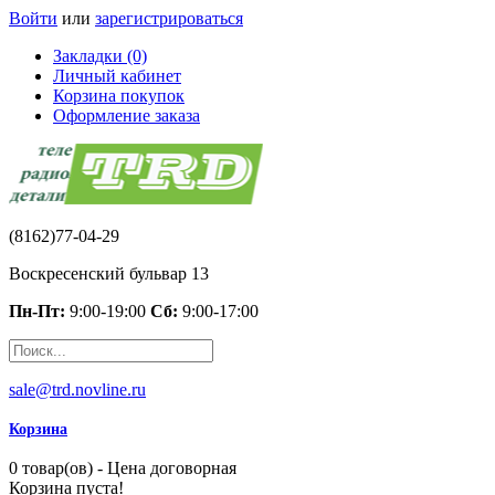
Войти
или
зарегистрироваться
Закладки (0)
Личный кабинет
Корзина покупок
Оформление заказа
(8162)77-04-29
Воскресенский бульвар 13
Пн-Пт:
9:00-19:00
Сб:
9:00-17:00
sale@trd.novline.ru
Корзина
0 товар(ов) - Цена договорная
Корзина пуста!