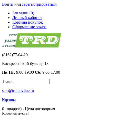
Войти
или
зарегистрироваться
Закладки (0)
Личный кабинет
Корзина покупок
Оформление заказа
(8162)77-04-29
Воскресенский бульвар 13
Пн-Пт:
9:00-19:00
Сб:
9:00-17:00
sale@trd.novline.ru
Корзина
0 товар(ов) - Цена договорная
Корзина пуста!