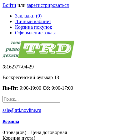
Войти
или
зарегистрироваться
Закладки (0)
Личный кабинет
Корзина покупок
Оформление заказа
(8162)77-04-29
Воскресенский бульвар 13
Пн-Пт:
9:00-19:00
Сб:
9:00-17:00
sale@trd.novline.ru
Корзина
0 товар(ов) - Цена договорная
Корзина пуста!