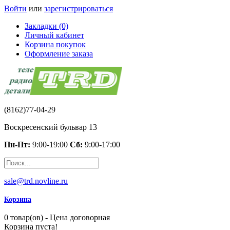
Войти
или
зарегистрироваться
Закладки (0)
Личный кабинет
Корзина покупок
Оформление заказа
(8162)77-04-29
Воскресенский бульвар 13
Пн-Пт:
9:00-19:00
Сб:
9:00-17:00
sale@trd.novline.ru
Корзина
0 товар(ов) - Цена договорная
Корзина пуста!