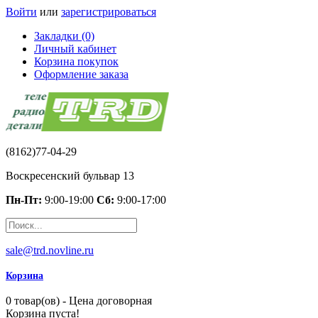
Войти
или
зарегистрироваться
Закладки (0)
Личный кабинет
Корзина покупок
Оформление заказа
(8162)77-04-29
Воскресенский бульвар 13
Пн-Пт:
9:00-19:00
Сб:
9:00-17:00
sale@trd.novline.ru
Корзина
0 товар(ов) - Цена договорная
Корзина пуста!