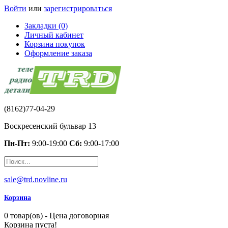
Войти
или
зарегистрироваться
Закладки (0)
Личный кабинет
Корзина покупок
Оформление заказа
(8162)77-04-29
Воскресенский бульвар 13
Пн-Пт:
9:00-19:00
Сб:
9:00-17:00
sale@trd.novline.ru
Корзина
0 товар(ов) - Цена договорная
Корзина пуста!