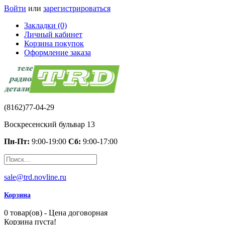
Войти
или
зарегистрироваться
Закладки (0)
Личный кабинет
Корзина покупок
Оформление заказа
(8162)77-04-29
Воскресенский бульвар 13
Пн-Пт:
9:00-19:00
Сб:
9:00-17:00
sale@trd.novline.ru
Корзина
0 товар(ов) - Цена договорная
Корзина пуста!