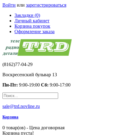
Войти
или
зарегистрироваться
Закладки (0)
Личный кабинет
Корзина покупок
Оформление заказа
(8162)77-04-29
Воскресенский бульвар 13
Пн-Пт:
9:00-19:00
Сб:
9:00-17:00
sale@trd.novline.ru
Корзина
0 товар(ов) - Цена договорная
Корзина пуста!