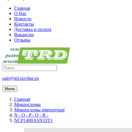
Главная
О Нас
Новости
Контакты
Доставка и оплата
Вакансии
Отзывы
sale@trd.novline.ru
Меню
Главная
Микросхемы
Микросхемы импортные
N - O - P - Q - R -
NCP1400ASN33T1