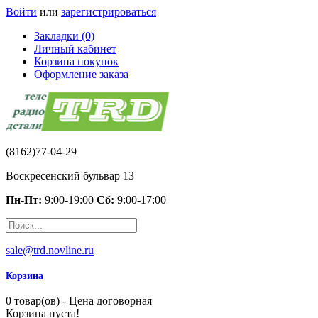
Войти
или
зарегистрироваться
Закладки (0)
Личный кабинет
Корзина покупок
Оформление заказа
(8162)77-04-29
Воскресенский бульвар 13
Пн-Пт:
9:00-19:00
Сб:
9:00-17:00
sale@trd.novline.ru
Корзина
0 товар(ов) - Цена договорная
Корзина пуста!