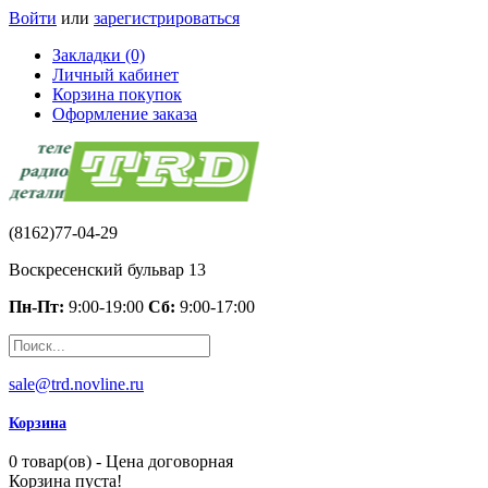
Войти
или
зарегистрироваться
Закладки (0)
Личный кабинет
Корзина покупок
Оформление заказа
(8162)77-04-29
Воскресенский бульвар 13
Пн-Пт:
9:00-19:00
Сб:
9:00-17:00
sale@trd.novline.ru
Корзина
0 товар(ов) - Цена договорная
Корзина пуста!