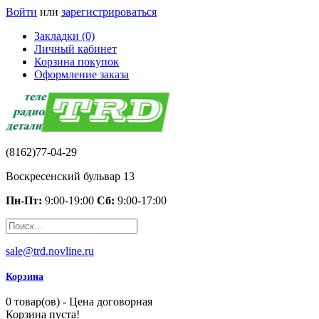
Войти
или
зарегистрироваться
Закладки (0)
Личный кабинет
Корзина покупок
Оформление заказа
(8162)77-04-29
Воскресенский бульвар 13
Пн-Пт:
9:00-19:00
Сб:
9:00-17:00
sale@trd.novline.ru
Корзина
0 товар(ов) - Цена договорная
Корзина пуста!