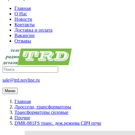
Главная
О Нас
Новости
Контакты
Доставка и оплата
Вакансии
Отзывы
sale@trd.novline.ru
Меню
Главная
Дроссели, трансформаторы
Трансформаторы силовые
Прочие
DMR-881FS транс. деж.режима СВЧ печи