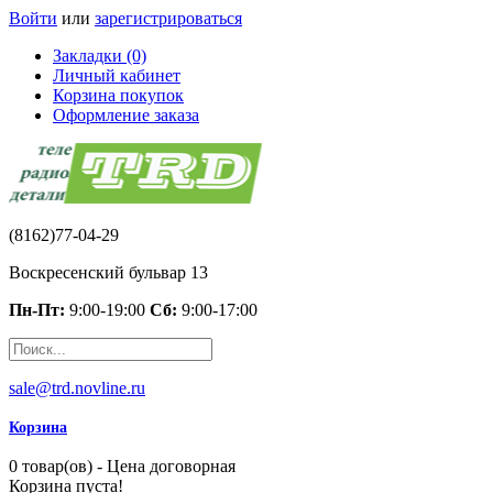
Войти
или
зарегистрироваться
Закладки (0)
Личный кабинет
Корзина покупок
Оформление заказа
(8162)77-04-29
Воскресенский бульвар 13
Пн-Пт:
9:00-19:00
Сб:
9:00-17:00
sale@trd.novline.ru
Корзина
0 товар(ов) - Цена договорная
Корзина пуста!