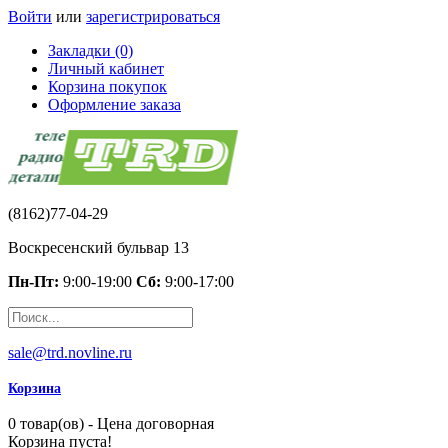
Войти
или
зарегистрироваться
Закладки (0)
Личный кабинет
Корзина покупок
Оформление заказа
(8162)77-04-29
Воскресенский бульвар 13
Пн-Пт:
9:00-19:00
Сб:
9:00-17:00
sale@trd.novline.ru
Корзина
0 товар(ов) - Цена договорная
Корзина пуста!