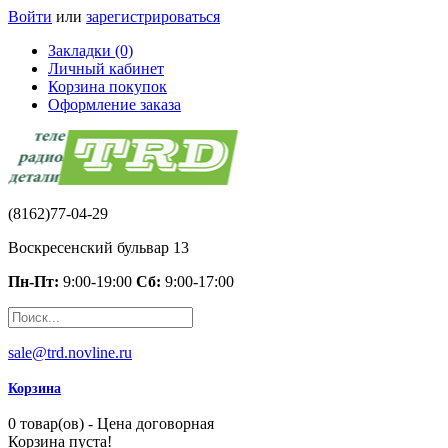
Войти
или
зарегистрироваться
Закладки (0)
Личный кабинет
Корзина покупок
Оформление заказа
(8162)77-04-29
Воскресенский бульвар 13
Пн-Пт:
9:00-19:00
Сб:
9:00-17:00
sale@trd.novline.ru
Корзина
0 товар(ов) - Цена договорная
Корзина пуста!