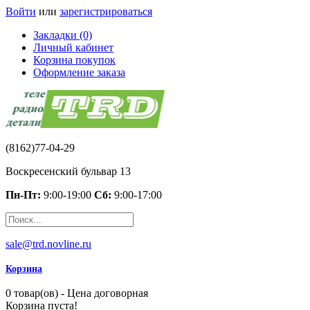
Войти
или
зарегистрироваться
Закладки (0)
Личный кабинет
Корзина покупок
Оформление заказа
(8162)77-04-29
Воскресенский бульвар 13
Пн-Пт:
9:00-19:00
Сб:
9:00-17:00
sale@trd.novline.ru
Корзина
0 товар(ов) - Цена договорная
Корзина пуста!