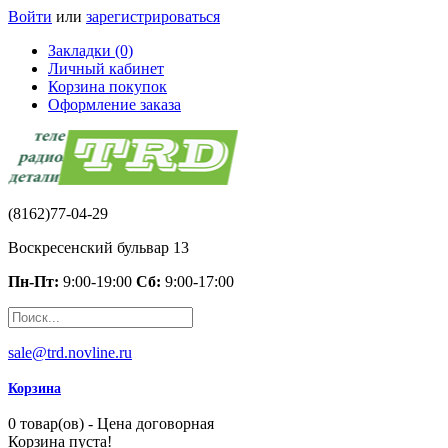
Войти
или
зарегистрироваться
Закладки (0)
Личный кабинет
Корзина покупок
Оформление заказа
(8162)77-04-29
Воскресенский бульвар 13
Пн-Пт:
9:00-19:00
Сб:
9:00-17:00
sale@trd.novline.ru
Корзина
0 товар(ов) - Цена договорная
Корзина пуста!