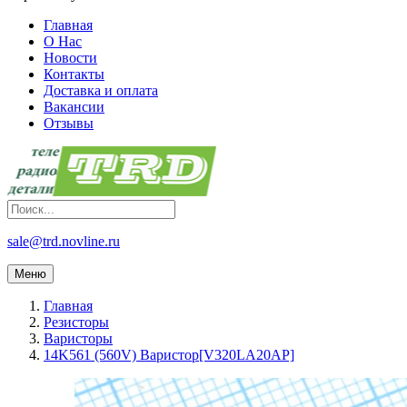
Главная
О Нас
Новости
Контакты
Доставка и оплата
Вакансии
Отзывы
sale@trd.novline.ru
Меню
Главная
Резисторы
Варисторы
14K561 (560V) Варистор[V320LA20AP]