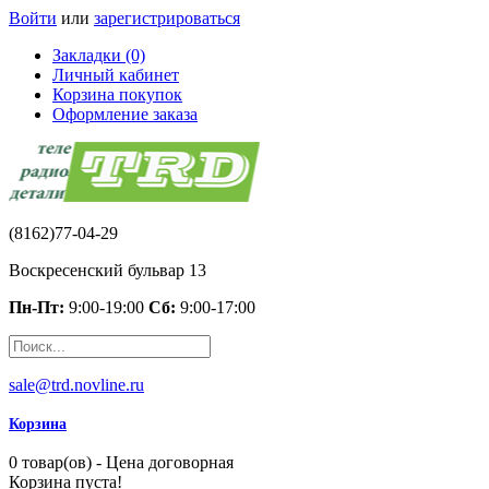
Войти
или
зарегистрироваться
Закладки (0)
Личный кабинет
Корзина покупок
Оформление заказа
(8162)77-04-29
Воскресенский бульвар 13
Пн-Пт:
9:00-19:00
Сб:
9:00-17:00
sale@trd.novline.ru
Корзина
0 товар(ов) - Цена договорная
Корзина пуста!