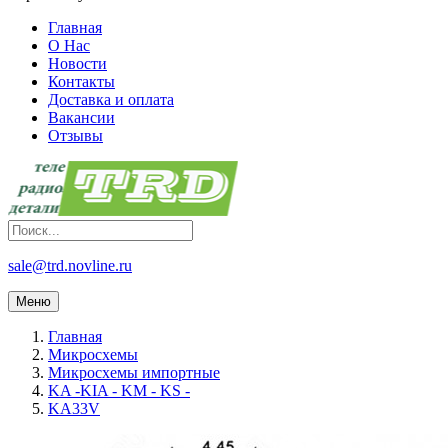
Главная
О Нас
Новости
Контакты
Доставка и оплата
Вакансии
Отзывы
sale@trd.novline.ru
Меню
Главная
Микросхемы
Микросхемы импортные
KA -KIA - KM - KS -
KA33V