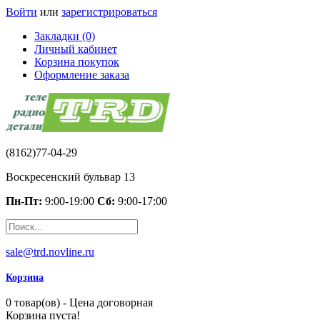
Войти
или
зарегистрироваться
Закладки (0)
Личный кабинет
Корзина покупок
Оформление заказа
(8162)77-04-29
Воскресенский бульвар 13
Пн-Пт:
9:00-19:00
Сб:
9:00-17:00
sale@trd.novline.ru
Корзина
0 товар(ов) - Цена договорная
Корзина пуста!