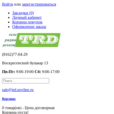
Войти
или
зарегистрироваться
Закладки (0)
Личный кабинет
Корзина покупок
Оформление заказа
(8162)77-04-29
Воскресенский бульвар 13
Пн-Пт:
9:00-19:00
Сб:
9:00-17:00
sale@trd.novline.ru
Корзина
0 товар(ов) - Цена договорная
Корзина пуста!