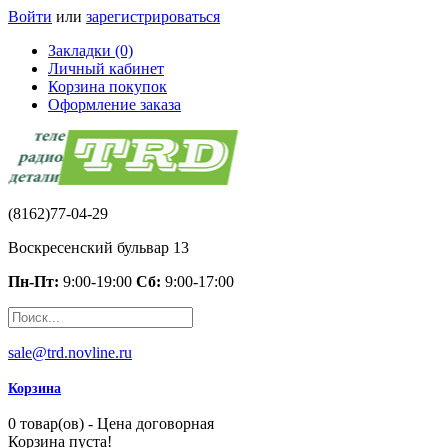
Войти
или
зарегистрироваться
Закладки (0)
Личный кабинет
Корзина покупок
Оформление заказа
(8162)77-04-29
Воскресенский бульвар 13
Пн-Пт:
9:00-19:00
Сб:
9:00-17:00
sale@trd.novline.ru
Корзина
0 товар(ов) - Цена договорная
Корзина пуста!