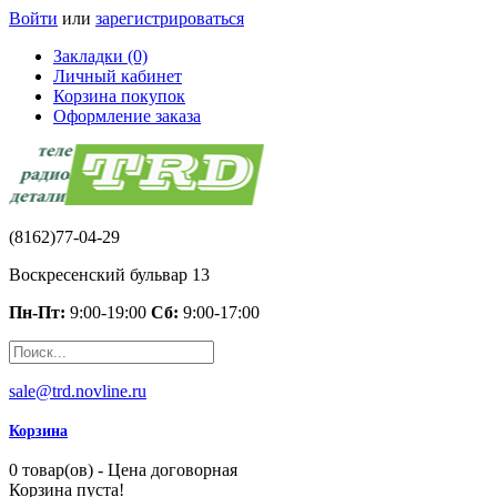
Войти
или
зарегистрироваться
Закладки (0)
Личный кабинет
Корзина покупок
Оформление заказа
(8162)77-04-29
Воскресенский бульвар 13
Пн-Пт:
9:00-19:00
Сб:
9:00-17:00
sale@trd.novline.ru
Корзина
0 товар(ов) - Цена договорная
Корзина пуста!