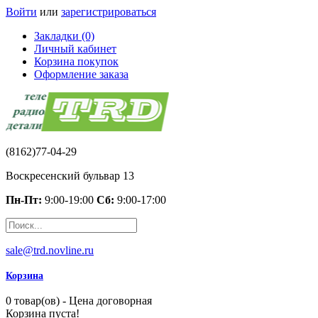
Войти
или
зарегистрироваться
Закладки (0)
Личный кабинет
Корзина покупок
Оформление заказа
(8162)77-04-29
Воскресенский бульвар 13
Пн-Пт:
9:00-19:00
Сб:
9:00-17:00
sale@trd.novline.ru
Корзина
0 товар(ов) - Цена договорная
Корзина пуста!