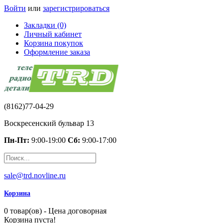
Войти
или
зарегистрироваться
Закладки (0)
Личный кабинет
Корзина покупок
Оформление заказа
(8162)77-04-29
Воскресенский бульвар 13
Пн-Пт:
9:00-19:00
Сб:
9:00-17:00
sale@trd.novline.ru
Корзина
0 товар(ов) - Цена договорная
Корзина пуста!