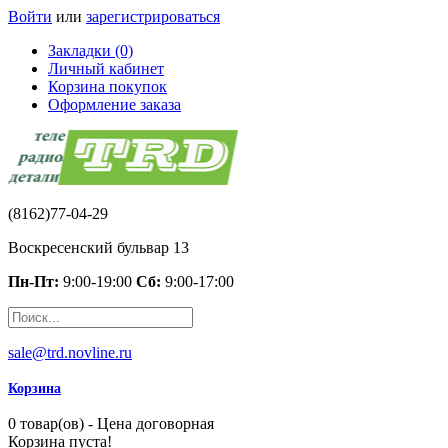
Войти
или
зарегистрироваться
Закладки (0)
Личный кабинет
Корзина покупок
Оформление заказа
(8162)77-04-29
Воскресенский бульвар 13
Пн-Пт:
9:00-19:00
Сб:
9:00-17:00
sale@trd.novline.ru
Корзина
0 товар(ов) - Цена договорная
Корзина пуста!