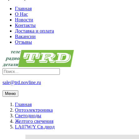
Главная
О Нас
Новости
Контакты
Доставка и оплата
Вакансии
Отзывы
sale@trd.novline.ru
Меню
Главная
Оптоэлектроника
Светодиоды
Желтого свечения
LA07W/Y Св.диод