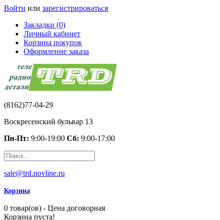
Войти
или
зарегистрироваться
Закладки (0)
Личный кабинет
Корзина покупок
Оформление заказа
(8162)77-04-29
Воскресенский бульвар 13
Пн-Пт:
9:00-19:00
Сб:
9:00-17:00
sale@trd.novline.ru
Корзина
0 товар(ов) - Цена договорная
Корзина пуста!