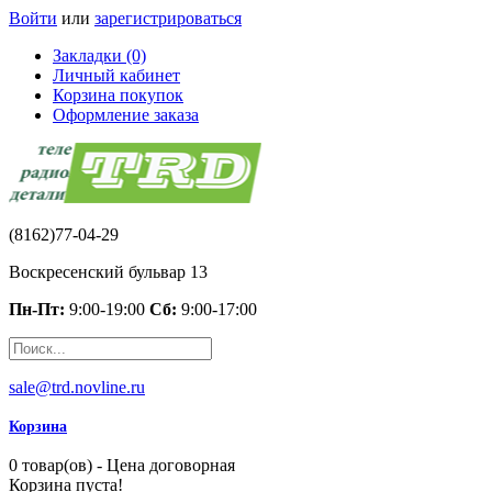
Войти
или
зарегистрироваться
Закладки (0)
Личный кабинет
Корзина покупок
Оформление заказа
(8162)77-04-29
Воскресенский бульвар 13
Пн-Пт:
9:00-19:00
Сб:
9:00-17:00
sale@trd.novline.ru
Корзина
0 товар(ов) - Цена договорная
Корзина пуста!