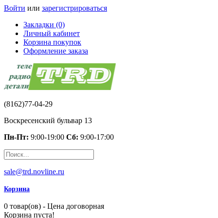
Войти
или
зарегистрироваться
Закладки (0)
Личный кабинет
Корзина покупок
Оформление заказа
(8162)77-04-29
Воскресенский бульвар 13
Пн-Пт:
9:00-19:00
Сб:
9:00-17:00
sale@trd.novline.ru
Корзина
0 товар(ов) - Цена договорная
Корзина пуста!