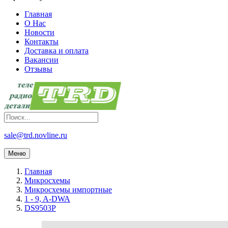
Главная
О Нас
Новости
Контакты
Доставка и оплата
Вакансии
Отзывы
sale@trd.novline.ru
Меню
Главная
Микросхемы
Микросхемы импортные
1 - 9, A-DWA
DS9503P