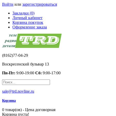
Войти
или
зарегистрироваться
Закладки (0)
Личный кабинет
Корзина покупок
Оформление заказа
(8162)77-04-29
Воскресенский бульвар 13
Пн-Пт:
9:00-19:00
Сб:
9:00-17:00
sale@trd.novline.ru
Корзина
0 товар(ов) - Цена договорная
Корзина пуста!