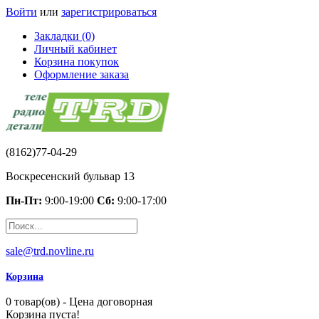
Войти
или
зарегистрироваться
Закладки (0)
Личный кабинет
Корзина покупок
Оформление заказа
(8162)77-04-29
Воскресенский бульвар 13
Пн-Пт:
9:00-19:00
Сб:
9:00-17:00
sale@trd.novline.ru
Корзина
0 товар(ов) - Цена договорная
Корзина пуста!