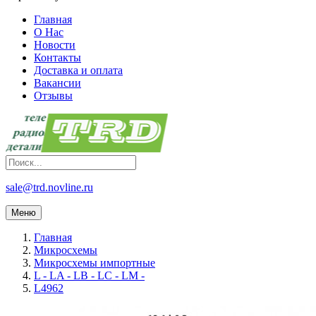
Главная
О Нас
Новости
Контакты
Доставка и оплата
Вакансии
Отзывы
sale@trd.novline.ru
Меню
Главная
Микросхемы
Микросхемы импортные
L - LA - LB - LC - LM -
L4962