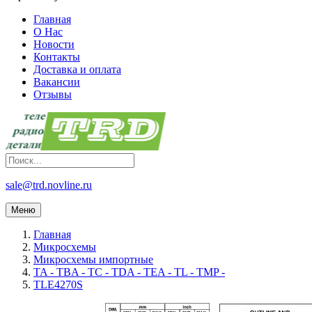
Главная
О Нас
Новости
Контакты
Доставка и оплата
Вакансии
Отзывы
sale@trd.novline.ru
Меню
Главная
Микросхемы
Микросхемы импортные
TA - TBA - TC - TDA - TEA - TL - TMP -
TLE4270S