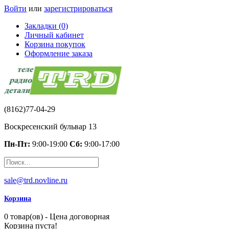
Войти
или
зарегистрироваться
Закладки (0)
Личный кабинет
Корзина покупок
Оформление заказа
(8162)77-04-29
Воскресенский бульвар 13
Пн-Пт:
9:00-19:00
Сб:
9:00-17:00
sale@trd.novline.ru
Корзина
0 товар(ов) - Цена договорная
Корзина пуста!