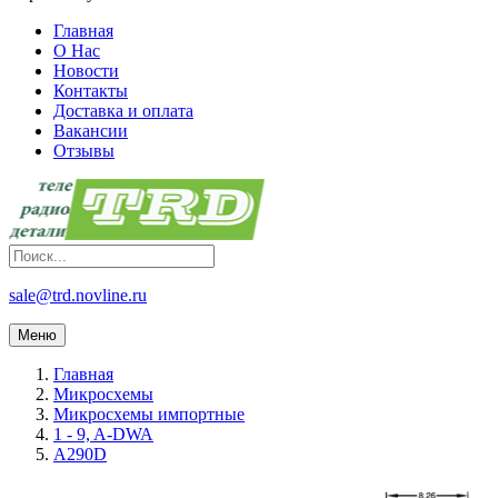
Главная
О Нас
Новости
Контакты
Доставка и оплата
Вакансии
Отзывы
sale@trd.novline.ru
Меню
Главная
Микросхемы
Микросхемы импортные
1 - 9, A-DWA
A290D