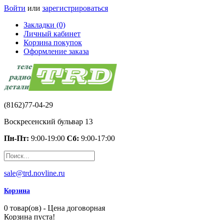
Войти
или
зарегистрироваться
Закладки (0)
Личный кабинет
Корзина покупок
Оформление заказа
(8162)77-04-29
Воскресенский бульвар 13
Пн-Пт:
9:00-19:00
Сб:
9:00-17:00
sale@trd.novline.ru
Корзина
0 товар(ов) - Цена договорная
Корзина пуста!