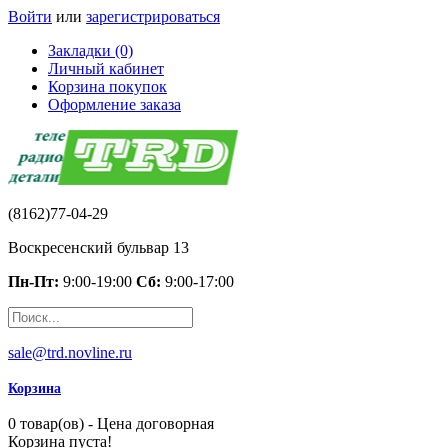
Войти
или
зарегистрироваться
Закладки (0)
Личный кабинет
Корзина покупок
Оформление заказа
(8162)77-04-29
Воскресенский бульвар 13
Пн-Пт:
9:00-19:00
Сб:
9:00-17:00
sale@trd.novline.ru
Корзина
0 товар(ов) - Цена договорная
Корзина пуста!